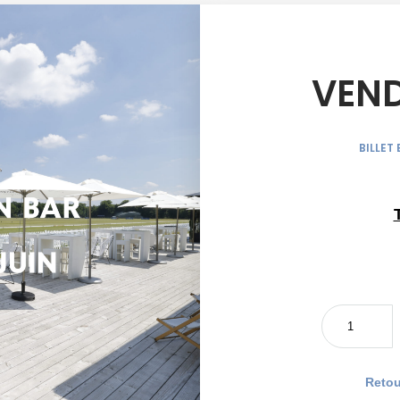
VEND
BILLET
Retou