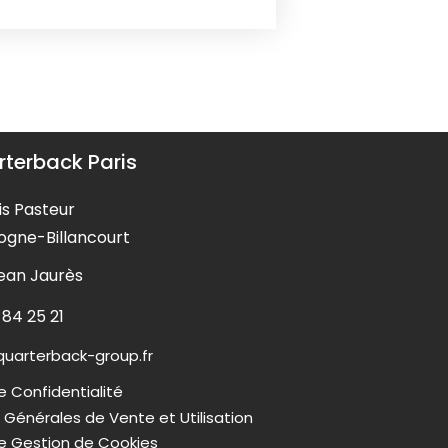
terback Paris
is Pasteur
ogne-Billancourt
Jean Jaurès
 84 25 21
uarterback-group.fr
e Confidentialité
 Générales de Vente et Utilisation
de Gestion de Cookies