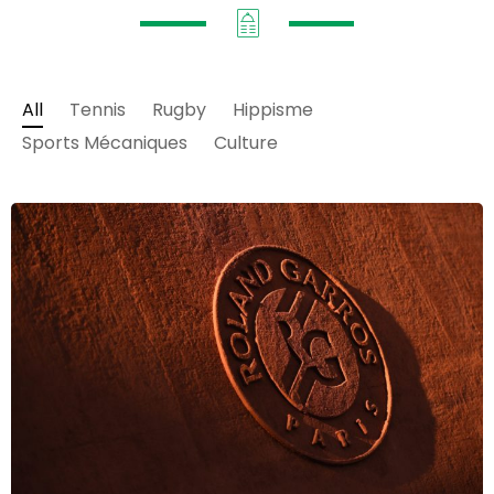
All
Tennis
Rugby
Hippisme
Sports Mécaniques
Culture