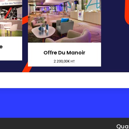
e
Offre Du Manoir
2 200,00
€
HT
Quar