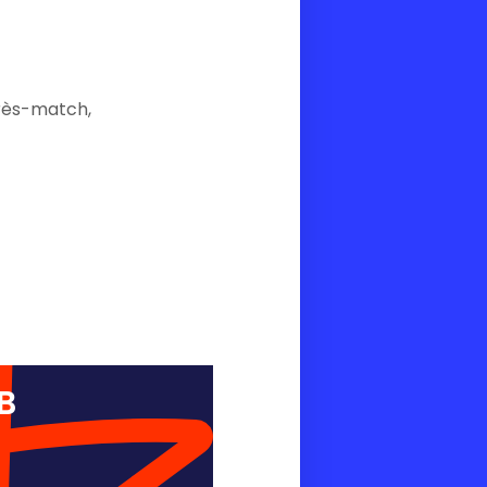
rès-match,
B