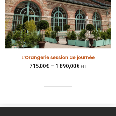
L’Orangerie session de journée
715,00
€
–
1 890,00
€
HT
Choix Des Options