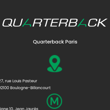
Quarterback Paris
27, rue Louis Pasteur
92100 Boulogne-Billancourt
Ligne 10, Jean Jaurès