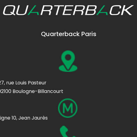
Quarterback Paris
27, rue Louis Pasteur
92100 Boulogne-Billancourt
Ligne 10, Jean Jaurès