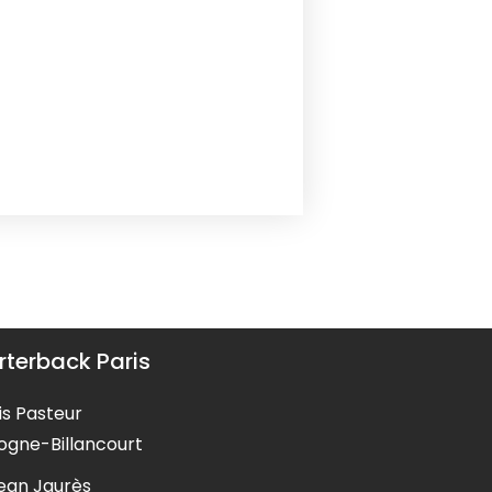
terback Paris
is Pasteur
ogne-Billancourt
Jean Jaurès