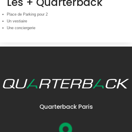
Les + Quarterback
Place de Parking pour 2
Un vestiaire
Une conciergerie
Quarterback Paris