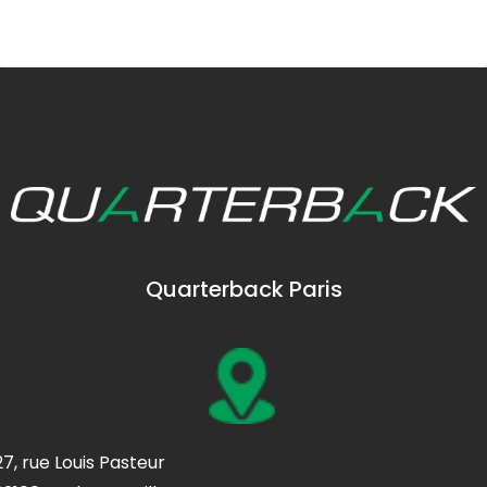
Quarterback Paris
27, rue Louis Pasteur