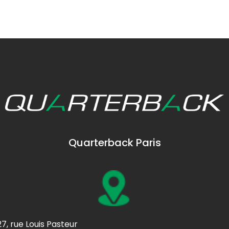
Quarterback Paris
27, rue Louis Pasteur